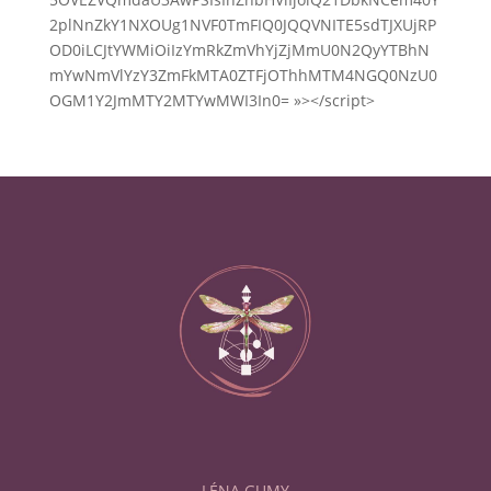
2plNnZkY1NXOUg1NVF0TmFIQ0JQQVNITE5sdTJXUjRP
OD0iLCJtYWMiOiIzYmRkZmVhYjZjMmU0N2QyYTBhN
mYwNmVlYzY3ZmFkMTA0ZTFjOThhMTM4NGQ0NzU0
OGM1Y2JmMTY2MTYwMWI3In0= »></script>
LÉNA GUMY